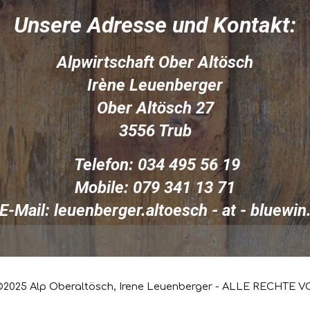
Unsere Adresse und Kontakt:
Alpwirtschaft Ober Altösch
Irène Leuenberger
Ober Altösch 27
3556 Trub
Telefon: 034 495 56 19
Mobile: 079 341 13 71
E-Mail: leuenberger.altoesch - at - bluewin
025 Alp Oberaltösch, Irene Leuenberger
-
ALLE RECHTE V