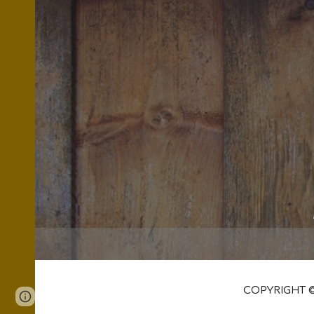
COPYRIGHT ©2
Page
Google Sites
Report abuse