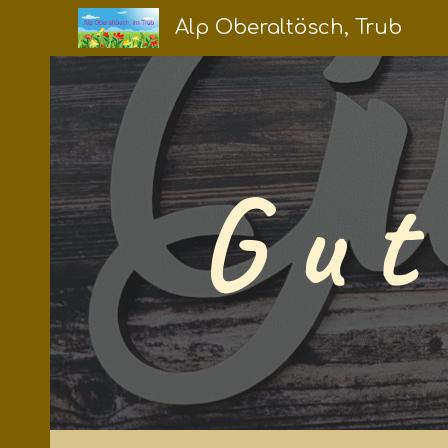
Alp Oberaltösch, Trub
Sk
G u t 