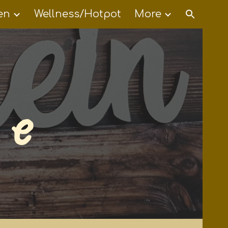
en
Wellness/Hotpot
More
ion
 e